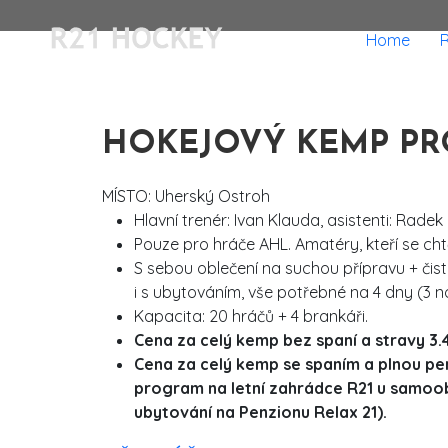
Home
HOKEJOVÝ KEMP PRO HR
MÍSTO: Uherský Ostroh
Hlavní trenér: Ivan Klauda, asistenti: Rade
Pouze pro hráče AHL. Amatéry, kteří se cht
S sebou oblečení na suchou přípravu + čisté
i s ubytováním, vše potřebné na 4 dny (3 no
Kapacita: 20 hráčů + 4 brankáři.
Cena za celý kemp bez spaní a stravy 3.45
Cena za celý kemp se spaním a plnou penzí
program na letní zahrádce R21 u samoobs
ubytování na Penzionu Relax 21).