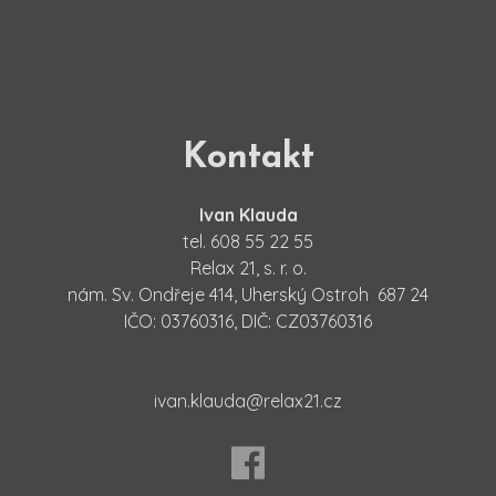
Kontakt
Ivan Klauda
tel. 608 55 22 55
Relax 21, s. r. o.
nám. Sv. Ondřeje 414, Uherský Ostroh 687 24
IČO: 03760316, DIČ: CZ03760316
ivan.klauda@relax21.cz