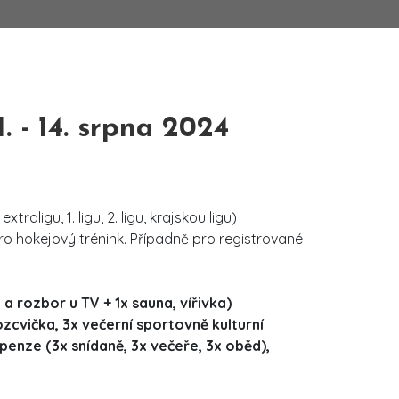
- 14. srpna 2024
traligu, 1. ligu, 2. ligu, krajskou ligu)
pro hokejový trénink. Případně pro registrované
 a rozbor u TV + 1x sauna, vířivka)
ozcvička, 3x večerní sportovně kulturní
penze (3x snídaně, 3x večeře, 3x oběd),