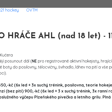
R21 hockey
OVTM
ÁČE AHL (nad 18 let) - 11. 
k Kučera
ějí posunout dál (
NE
pro registrované aktivní hokejisty, hrající ex
 boty do posilovny, tělocvičny, švihadlo, láhev na pití a vše 
ci).
0,-kč (6x led + 3x suchý trénink, posilovna, teorie hokeje
 (bez pití) 900,-kč (6x led + 3 x suchý trénink, 3x ranní r
lužného výčepu Plzeňského pivečka a letního grilu. Plná 