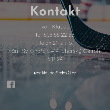
Kontakt
Ivan Klauda
tel. 608 55 22 55
Relax 21, s. r. o.
nám. Sv. Ondřeje 414, Uherský Ostroh
687 24
ivan.klauda@relax21.cz